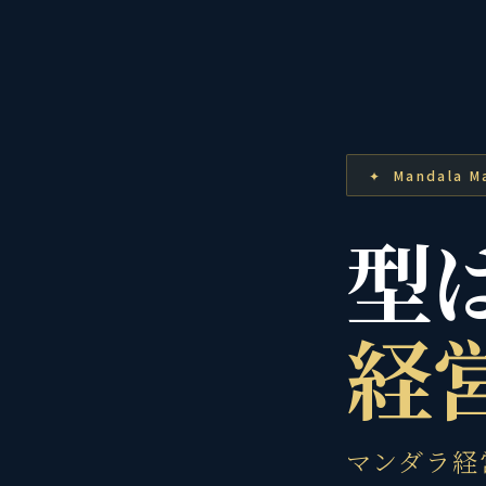
✦ Mandala M
型
経
マンダラ経